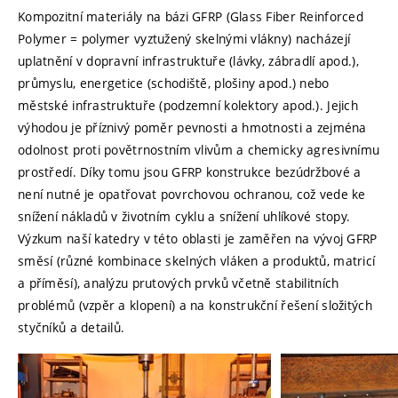
Kompozitní materiály na bázi GFRP (Glass Fiber Reinforced
Polymer = polymer vyztužený skelnými vlákny) nacházejí
uplatnění v dopravní infrastruktuře (lávky, zábradlí apod.),
průmyslu, energetice (schodiště, plošiny apod.) nebo
městské infrastruktuře (podzemní kolektory apod.). Jejich
výhodou je příznivý poměr pevnosti a hmotnosti a zejména
odolnost proti povětrnostním vlivům a chemicky agresivnímu
prostředí. Díky tomu jsou GFRP konstrukce bezúdržbové a
není nutné je opatřovat povrchovou ochranou, což vede ke
snížení nákladů v životním cyklu a snížení uhlíkové stopy.
Výzkum naší katedry v této oblasti je zaměřen na vývoj GFRP
směsí (různé kombinace skelných vláken a produktů, matricí
a příměsí), analýzu prutových prvků včetně stabilitních
problémů (vzpěr a klopení) a na konstrukční řešení složitých
styčníků a detailů.