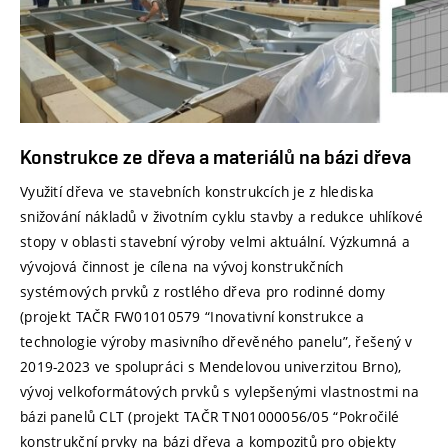
Konstrukce ze dřeva a materiálů na bázi dřeva
Využití dřeva ve stavebních konstrukcích je z hlediska
snižování nákladů v životním cyklu stavby a redukce uhlíkové
stopy v oblasti stavební výroby velmi aktuální. Výzkumná a
vývojová činnost je cílena na vývoj konstrukčních
systémových prvků z rostlého dřeva pro rodinné domy
(projekt TAČR FW01010579 “Inovativní konstrukce a
technologie výroby masivního dřevěného panelu”, řešený v
2019-2023 ve spolupráci s Mendelovou univerzitou Brno),
vývoj velkoformátových prvků s vylepšenými vlastnostmi na
bázi panelů CLT (projekt TAČR TN01000056/05 “Pokročilé
konstrukční prvky na bázi dřeva a kompozitů pro objekty