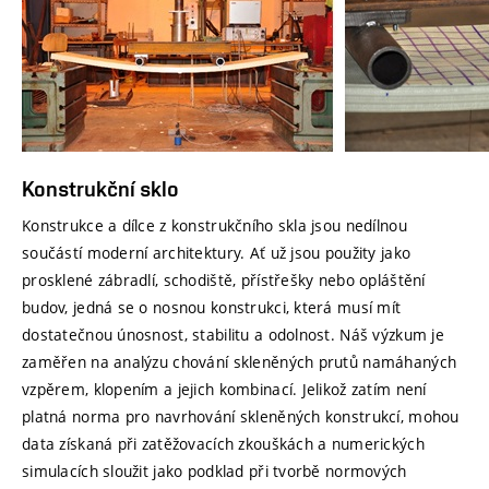
Konstrukční sklo
Konstrukce a dílce z konstrukčního skla jsou nedílnou
součástí moderní architektury. Ať už jsou použity jako
prosklené zábradlí, schodiště, přístřešky nebo opláštění
budov, jedná se o nosnou konstrukci, která musí mít
dostatečnou únosnost, stabilitu a odolnost. Náš výzkum je
zaměřen na analýzu chování skleněných prutů namáhaných
vzpěrem, klopením a jejich kombinací. Jelikož zatím není
platná norma pro navrhování skleněných konstrukcí, mohou
data získaná při zatěžovacích zkouškách a numerických
simulacích sloužit jako podklad při tvorbě normových