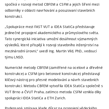
spočívá v rozvoji metod CBFEM a CSFM a jejich šíření mezi
odborníky v oblasti navrhování a posuzovaní stavebních
konstrukcí.
„Spolupráce mezi FAST VUT a IDEA StatiCa představuje
jedinečné propojení akademického a průmyslového světa.
Tato synergická iniciativa umožní dosáhnout významných
výsledků, které přispějí k rozvoji stavebního inženýrství na
mezinárodní úrovni,“ uvedl Ing. Martin Vild, PhD., vedoucí
týmu LNSD.
Numerické metody CBFEM (zaměřené na ocelové a dřevěné
konstrukce) a CSFM (pro betonové konstrukce) představují
klíčový nástroj pro přesné modelování a návrh stavebních
konstrukcí. Metodu CBFEM vytvořila IDEA StatiCa společně s
VUT Brno a ČVUT Praha, zatímco metoda CSFM vznikla díky
spolupráci IDEA StatiCa a ETH Zurich.
Podepsaná smlouva klade důraz na propojení vědeckého