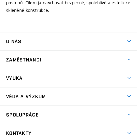
postupů. Cílem ja navrhovat bezpečné, spolehlivé a estetické
skleněné konstrukce.
O NÁS
O nás
ZAMĚSTNANCI
Zaměstnanci
VÝUKA
Výuka
VĚDA A VÝZKUM
Věda a výzkum
SPOLUPRÁCE
Spolupráce
KONTAKTY