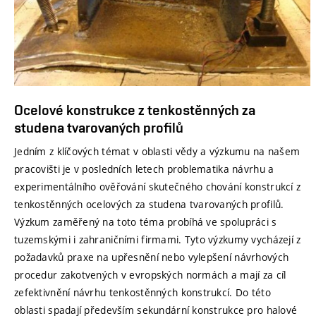
Ocelové konstrukce z tenkostěnných za
studena tvarovaných profilů
Jedním z klíčových témat v oblasti vědy a výzkumu na našem
pracovišti je v posledních letech problematika návrhu a
experimentálního ověřování skutečného chování konstrukcí z
tenkostěnných ocelových za studena tvarovaných profilů.
Výzkum zaměřený na toto téma probíhá ve spolupráci s
tuzemskými i zahraničními firmami. Tyto výzkumy vycházejí z
požadavků praxe na upřesnění nebo vylepšení návrhových
procedur zakotvených v evropských normách a mají za cíl
zefektivnění návrhu tenkostěnných konstrukcí. Do této
oblasti spadají především sekundární konstrukce pro halové