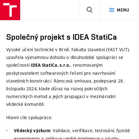
HLEDAT
MENU
Společný projekt s IDEA StatiCa
Vysoké učení technické v Brně, Fakulta stavební (FAST VUT),
uzavřela významnou dohodu o dlouhodobé spolupráci se
společností
, renomovaným
IDEA StatiCa, s.r.o.
poskytovatelem softwarových řešení pro navrhování
stavebních konstrukcí. Rámcová smlouva, podepsaná 28.
listopadu 2024, klade důraz na rozvoj pokročilých
numerických metod a jejich propagaci v mezinárodní
vědecké komunitě.
Hlavní cíle spolupráce:
: Validace, verifikace, testování, fyzické
Vědecký výzkum
experimenty a aplikace umělé inteligence v návrhu