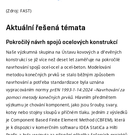
(Zdroj: FAST)
Aktuální řešená témata
Pokročilý návrh spojů ocelových konstrukcí
Naše výzkumná skupina na Ústavu kovových a dřevěných
konstrukcí se již více než deset let zaměřuje na pokročilé
navrhování spojů ocel-ocel a ocel-beton. Modelování
metodou konečných prvků se stalo běžným způsobem
navrhování a potřeba standardizace byla uznána
vypracováním normy
prEN 1993-1-14:2024 –Navrhování za
pomoci metody konečných prvků
. Hlavním předmětem
výzkumu je chování komponent, jako jsou šrouby, svary,
kotvy nebo stojiny sloupů v příčném tlaku. Jedním z výsledků
je Component Based Finite Element Method (CBFEM), která
je k dispozici v komerčním softwaru IDEA StatiCa a Hilti
Profis a byla vyvinuta za přispění několika řešených projektů