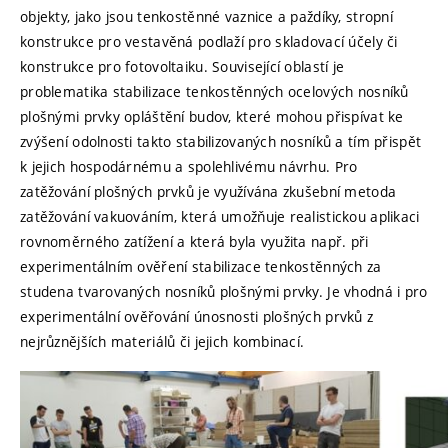
objekty, jako jsou tenkostěnné vaznice a paždíky, stropní
konstrukce pro vestavěná podlaží pro skladovací účely či
konstrukce pro fotovoltaiku. Související oblastí je
problematika stabilizace tenkostěnných ocelových nosníků
plošnými prvky opláštění budov, které mohou přispívat ke
zvýšení odolnosti takto stabilizovaných nosníků a tím přispět
k jejich hospodárnému a spolehlivému návrhu. Pro
zatěžování plošných prvků je využívána zkušební metoda
zatěžování vakuováním, která umožňuje realistickou aplikaci
rovnoměrného zatížení a která byla využita např. při
experimentálním ověření stabilizace tenkostěnných za
studena tvarovaných nosníků plošnými prvky. Je vhodná i pro
experimentální ověřování únosnosti plošných prvků z
nejrůznějších materiálů či jejich kombinací.